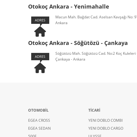
Otokoç Ankara - Yenimahalle
Macun Mah. Bağdat Cad. Aselsan Kavşağı No: 97
ADRES
Ankara
Otokoç Ankara - Söğütözü - Çankaya
Söğütözü Mah. Söğütözü Cad. No:2 Koç Kuleleri 
ADRES
Çankaya - Ankara
OTOMOBİL
TİCARİ
EGEA CROSS
YENI DOBLO COMBI
EGEA SEDAN
YENI DOBLO CARGO
500E
ULYSSE