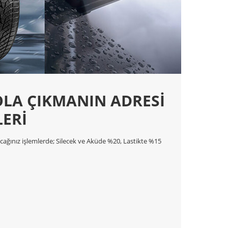
LA ÇIKMANIN ADRESİ
LERİ
racağınız işlemlerde; Silecek ve Aküde %20, Lastikte %15