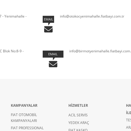
 - Yenimahalle -
info@otokocyenimahalle.fiatbayi.com.tr
EMAIL
C Blok No:8-9 -
info@birmotyenimahalle.fiatbayi.com.
EMAIL
KAMPANYALAR
HİZMETLER
HA
İL
FIAT OTOMOBİL
ACİL SERVİS
TE
KAMPANYALARI
YEDEK ARAÇ
AR
FIAT PROFESSIONAL
FIAT KASKO