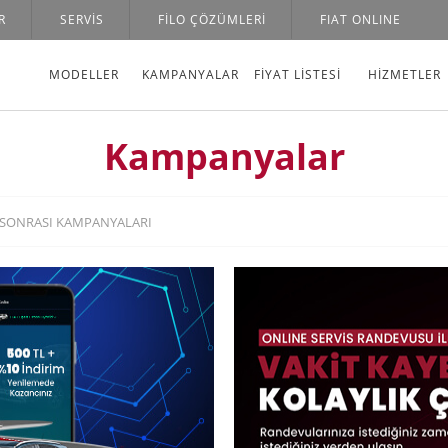
R
SERVIS
FILO ÇÖZÜMLERI
FIAT ONLINE
MODELLER
KAMPANYALAR
FİYAT LİSTESİ
HIZMETLER
Kampanyalar
 SONRASI KAMPANYALARI