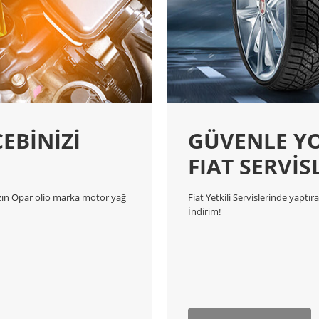
EBİNİZİ
GÜVENLE YO
FIAT SERVİS
sızın Opar olio marka motor yağ
Fiat Yetkili Servislerinde yaptı
İndirim!