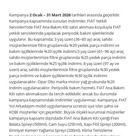
Kampanya
2 Ocak – 31 Mart 2026
tarihleri arasında geçerlidir.
Kampanya kapsamında sunulan indirimler, FIAT Yetkili
Servisleri’nde FIAT Ana Bakım Kiti satın alınması koşuluyla FIAT
yetkili servislerinde yapılacak periyodik bakım işlemlerinde
uygulanır. Bu kapsamda; 3 yaş üzeri (36–60 ay) araç sahibi
müşterilerimize filtre gruplarında %20 yedek parça indirimi ve
bakım işçiliklerinde %20 işçilik indirimi,5 yaş üzeri (61–96 ay) araç
sahibi müşterilerimize filtre gruplarında %25 yedek parça indirimi
ve bakım işçiliklerinde %25 işçilik indirimi, 8 yaş üzeri (97 ay ve
üzeri) araç sahibi müşterilerimize filtre gruplarında %30 yedek
parça indirimi ve bakım işçiliklerinde %30 işçilik indirimi
uygulanacaktır. Opar Olio marka motor yağ grubunda %20
indirim uygulanacaktır. Periyodik bakım hizmeti, FIAT Ana Bakım
Kiti satın alınmaksızın da tercih edilebilir; ancak bu durumda
kampanya kapsamındaki indirimler uygulanmaz. Kampanya, FIAT
Yol Arkadaşım mobil uygulamasına ücretsiz üye olan şahıs ve
KOBİ müşteriler için geçerlidir. Büyük ölçekli kurumsal müşteriler
kampanya kapsamı dışındadır.FIAT Ana Bakım Kiti içeriği:Fren
Balata Spreyi (500ml), Cam Suyu (250 ml), Kapı Fitil Spreyi (200ml),
Emniyet Kemeri Yağlama Spreyi (200ml), Klima Temizleme