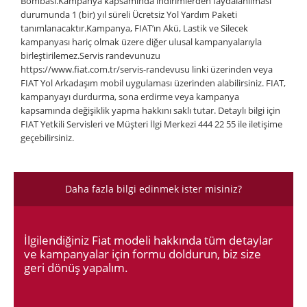
Bombası.Kampanya kapsamında indirimlerden faydalanılması
durumunda 1 (bir) yıl süreli Ücretsiz Yol Yardım Paketi
tanımlanacaktır.Kampanya, FIAT’ın Akü, Lastik ve Silecek
kampanyası hariç olmak üzere diğer ulusal kampanyalarıyla
birleştirilemez.Servis randevunuzu
https://www.fiat.com.tr/servis-randevusu linki üzerinden veya
FIAT Yol Arkadaşım mobil uygulaması üzerinden alabilirsiniz. FIAT,
kampanyayı durdurma, sona erdirme veya kampanya
kapsamında değişiklik yapma hakkını saklı tutar. Detaylı bilgi için
FIAT Yetkili Servisleri ve Müşteri İlgi Merkezi 444 22 55 ile iletişime
geçebilirsiniz.
Daha fazla bilgi edinmek ister misiniz?
İlgilendiğiniz Fiat modeli hakkında tüm detaylar
ve kampanyalar için formu doldurun, biz size
geri dönüş yapalım.