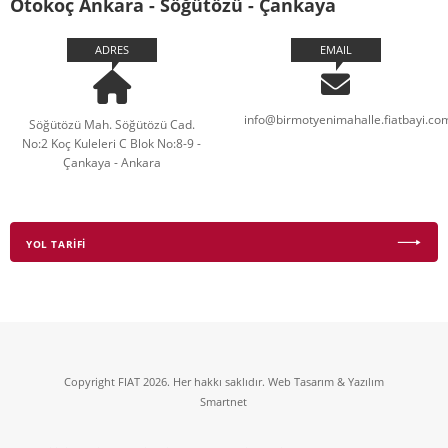
Otokoç Ankara - Söğütözü - Çankaya
ADRES
EMAIL
info@birmotyenimahalle.fiatbayi.com
Söğütözü Mah. Söğütözü Cad.
No:2 Koç Kuleleri C Blok No:8-9 -
Çankaya - Ankara
YOL TARİFİ
Copyright FIAT 2026. Her hakkı saklıdır. Web Tasarım & Yazılım
Smartnet