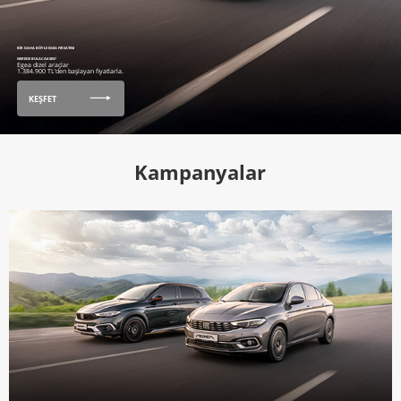
BİR DAHA BÖYLE EGEA FIRSATINI
NEREDE BULACAKSIN?
Egea dizel araçlar
1.384.900 TL’den başlayan fiyatlarla.
KEŞFET
Kampanyalar