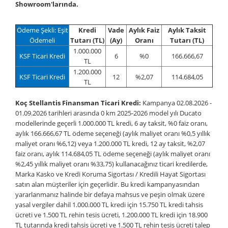
Showroom'larında.
Ödeme Şekli: Eşit
Kredi
Vade
Aylık Faiz
Aylık Taksit
Ödemeli
Tutarı (TL)
(Ay)
Oranı
Tutarı (TL)
1.000.000
KSF Ticari Kredi
6
%0
166.666,67
TL
1.200.000
KSF Ticari Kredi
12
%2,07
114.684,05
TL
Koç Stellantis Finansman Ticari Kredi:
Kampanya 02.08.2026 -
01.09.2026 tarihleri arasında 0 km 2025-2026 model yılı Ducato
modellerinde geçerli 1.000.000 TL kredi, 6 ay taksit, %0 faiz oranı,
aylık 166.666,67 TL ödeme seçeneği (aylık maliyet oranı %0,5 yıllık
maliyet oranı %6,12) veya 1.200.000 TL kredi, 12 ay taksit, %2,07
faiz oranı, aylık 114.684,05 TL ödeme seçeneği (aylık maliyet oranı
%2,45 yıllık maliyet oranı %33,75) kullanacağınız ticari kredilerde,
Marka Kasko ve Kredi Koruma Sigortası / Kredili Hayat Sigortası
satın alan müşteriler için geçerlidir. Bu kredi kampanyasından
yararlanmanız halinde bir defaya mahsus ve peşin olmak üzere
yasal vergiler dahil 1.000.000 TL kredi için 15.750 TL kredi tahsis
ücreti ve 1.500 TL rehin tesis ücreti, 1.200.000 TL kredi için 18.900
TL tutarında kredi tahsis ücreti ve 1.500 TL rehin tesis ücreti talep