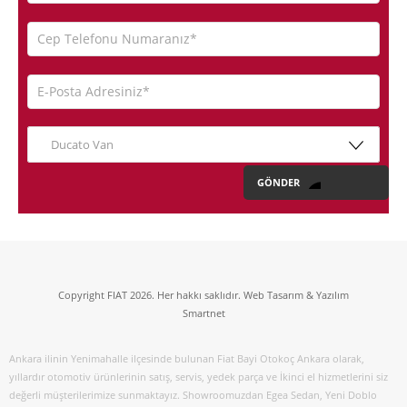
Ducato Van
Copyright FIAT 2026. Her hakkı saklıdır. Web Tasarım & Yazılım
Smartnet
Ankara ilinin Yenimahalle ilçesinde bulunan Fiat Bayi Otokoç Ankara olarak,
yıllardır otomotiv ürünlerinin satış, servis, yedek parça ve İkinci el hizmetlerini siz
değerli müşterilerimize sunmaktayız. Showroomuzdan Egea Sedan, Yeni Doblo