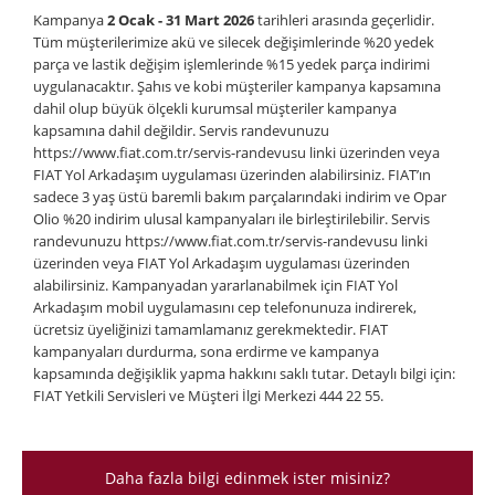
Kampanya
2 Ocak - 31 Mart 2026
tarihleri arasında geçerlidir.
Tüm müşterilerimize akü ve silecek değişimlerinde %20 yedek
parça ve lastik değişim işlemlerinde %15 yedek parça indirimi
uygulanacaktır. Şahıs ve kobi müşteriler kampanya kapsamına
dahil olup büyük ölçekli kurumsal müşteriler kampanya
kapsamına dahil değildir. Servis randevunuzu
https://www.fiat.com.tr/servis-randevusu linki üzerinden veya
FIAT Yol Arkadaşım uygulaması üzerinden alabilirsiniz. FIAT’ın
sadece 3 yaş üstü baremli bakım parçalarındaki indirim ve Opar
Olio %20 indirim ulusal kampanyaları ile birleştirilebilir. Servis
randevunuzu https://www.fiat.com.tr/servis-randevusu linki
üzerinden veya FIAT Yol Arkadaşım uygulaması üzerinden
alabilirsiniz. Kampanyadan yararlanabilmek için FIAT Yol
Arkadaşım mobil uygulamasını cep telefonunuza indirerek,
ücretsiz üyeliğinizi tamamlamanız gerekmektedir. FIAT
kampanyaları durdurma, sona erdirme ve kampanya
kapsamında değişiklik yapma hakkını saklı tutar. Detaylı bilgi için:
FIAT Yetkili Servisleri ve Müşteri İlgi Merkezi 444 22 55.
Daha fazla bilgi edinmek ister misiniz?